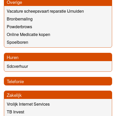
Overige
Vacature scheepsvaart reparatie IJmuiden
Bronbemaling
Powderbrows
Online Medicatie kopen
Spoelboren
Huren
Sdcverhuur
Telefonie
Zakelijk
Vrolijk Internet Services
TB Invest