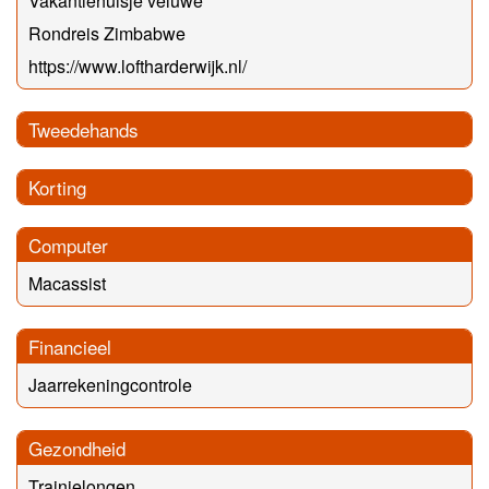
Vakantiehuisje veluwe
Rondreis Zimbabwe
https://www.loftharderwijk.nl/
Tweedehands
Korting
Computer
Macassist
Financieel
Jaarrekeningcontrole
Gezondheid
Trainjelongen