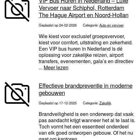
VIP Bus Huren in Nederland – Luxe
Vervoer naar Schiphol, Rotterdam
The Hague Airport en Noord-Hollan
Geplaatst op 24-02-2026
Categorie:
Auto en vervoer
Wie kiest voor exclusief groepsvervoer,
kiest voor comfort, uitstraling en zekerheid.
Een VIP bus huren in Nederland is dé
oplossing voor zakelijke reizen, airport
transfers, evenementen, gala’s en directiev
...
Meer lezen
Effectieve brandpreventie in moderne
gebouwen
Geplaatst op 17-12-2025
Categorie:
Zakelijk
Brandveiligheid is een onderwerp dat vaak
pas aandacht krijgt wanneer het al te laat is.
Toch vormt het een essentieel onderdeel
van elk goed ontworpen gebouw. Of het nu
gaat om kantoren,